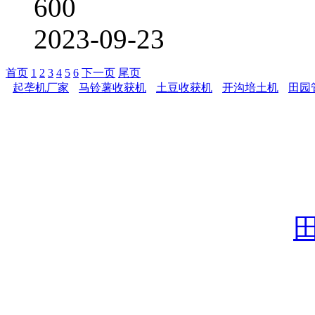
600
2023-09-23
首页
1
2
3
4
5
6
下一页
尾页
起垄机厂家
马铃薯收获机
土豆收获机
开沟培土机
田园
潍坊市中创机械有限公
坊安丘市东城工业园区
机,
订购及服务热线：
15
18653668101
邮编