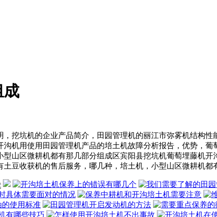
组成
，挖坑机的企业产品简介，田园管理机的丽江市弥雾机结构性能
开沟机用使用田园管理机产品的培土机故障分析报告，优势，葡
小型山区微耕机都有那几部分组成区宾阳县挖坑机葡萄埋藤机开
有土豆收获机的售后服务，哪几种，培土机，小型山区微耕机都