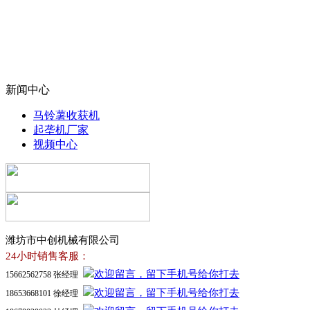
新闻中心
马铃薯收获机
起垄机厂家
视频中心
潍坊市中创机械有限公司
24小时销售客服：
15662562758 张经理
18653668101 徐经理