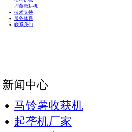
埋藤微耕机
技术支持
服务体系
联系我们
新闻中心
马铃薯收获机
起垄机厂家