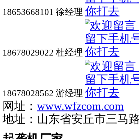
18653668101 徐经理
18678029022 杜经理
18678028562 游经理
网址：
www.wfzcom.com
地址：山东省安丘市三马
起垄机厂家