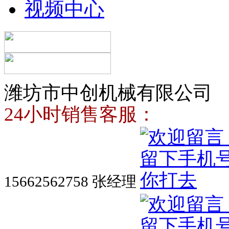
视频中心
潍坊市中创机械有限公司
24小时销售客服：
15662562758 张经理